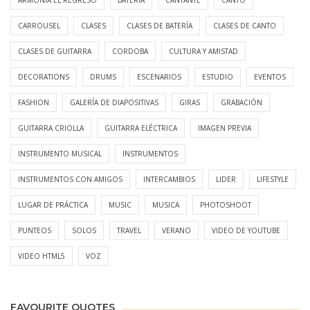
ARMONIA EL REGRESO
BATERÍA
CANTANTE
CANTO
CARROUSEL
CLASES
CLASES DE BATERÍA
CLASES DE CANTO
CLASES DE GUITARRA
CORDOBA
CULTURA Y AMISTAD
DECORATIONS
DRUMS
ESCENARIOS
ESTUDIO
EVENTOS
FASHION
GALERÍA DE DIAPOSITIVAS
GIRAS
GRABACIÓN
GUITARRA CRIOLLA
GUITARRA ELÉCTRICA
IMAGEN PREVIA
INSTRUMENTO MUSICAL
INSTRUMENTOS
INSTRUMENTOS CON AMIGOS
INTERCAMBIOS
LIDER
LIFESTYLE
LUGAR DE PRÁCTICA
MUSIC
MUSICA
PHOTOSHOOT
PUNTEOS
SOLOS
TRAVEL
VERANO
VIDEO DE YOUTUBE
VIDEO HTML5
VOZ
FAVOURITE QUOTES